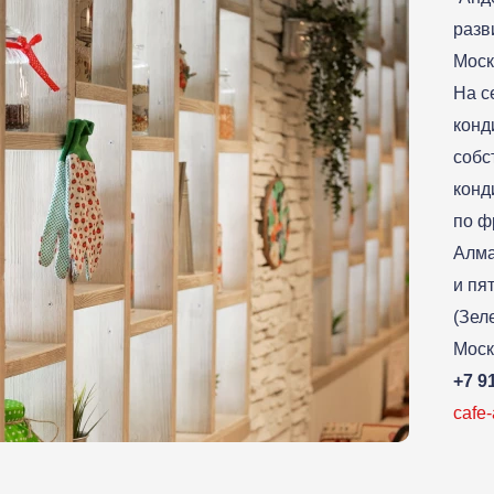
разв
Моск
На с
конд
собс
конд
по ф
Алма
и пя
(Зел
Моск
+7 9
cafe